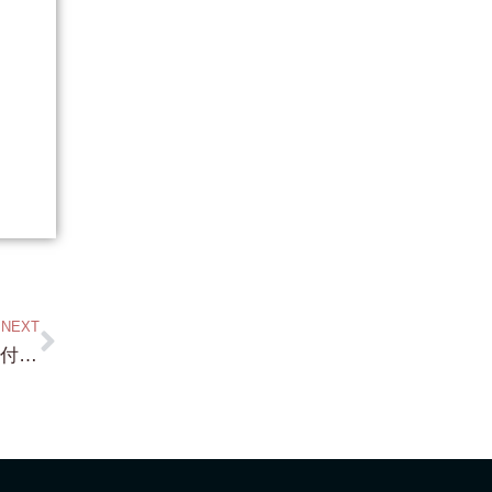
NEXT
琵琶湖浜付き 約700坪 前面砂浜・琵琶湖浜付き 約486坪 前面砂浜・琵琶湖浜付き 約396坪 前面砂浜（笑）読みにくいタイトルですね