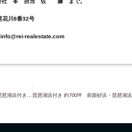
E 株式会社 零 担当 佐 藤 まで。
市尾花川8番32号
info@rei-realestate.com
これも 忘れちゃいけませんよ！琵琶湖浜付き（桟橋設置可能・条件付き）約486坪 大津市大物 こんな物件 夏になったら絶対にありません（笑）