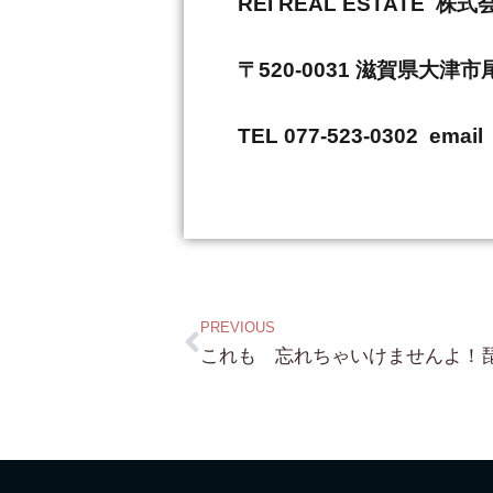
REI REAL ESTAT
〒520-0031 滋賀県大津
TEL 077-523-0302 email 
PREVIOUS