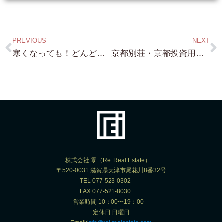
PREVIOUS
NEXT
寒くなっても！どんどん 出てきますよ！ 近江舞子 琵琶湖浜付き！約500坪 これもバッチリのロケーションです！
京都別荘・京都投資用不動産・京都歴史的建物・・お任せください！ 色々 超レア物まで ございます！
株式会社 零（Rei Real Estate）
〒520-0031 滋賀県大津市尾花川8番32号
TEL 077-523-0302
FAX 077-521-8030
営業時間 10：00〜19：00
定休日 日曜日