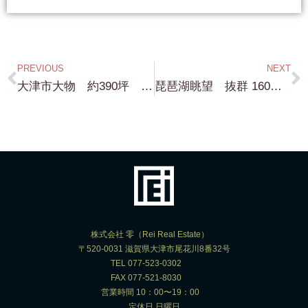
PREVIOUS
NEXT
大津市大物 約390坪 前面砂浜！琵琶湖浜付き物件 勿論 建物建設可能！・・・詳細は お問い合わせください！
琵琶湖眺望 抜群 160坪・・琵琶湖浜付きではないですが 高台に位置し 非常にいい物件です！
株式会社 零（Rei Real Estate）
〒520-0031 滋賀県大津市尾花川8番32号
TEL 077-523-0302
FAX 077-521-8030
営業時間 10：00〜19：00
定休日 日曜日