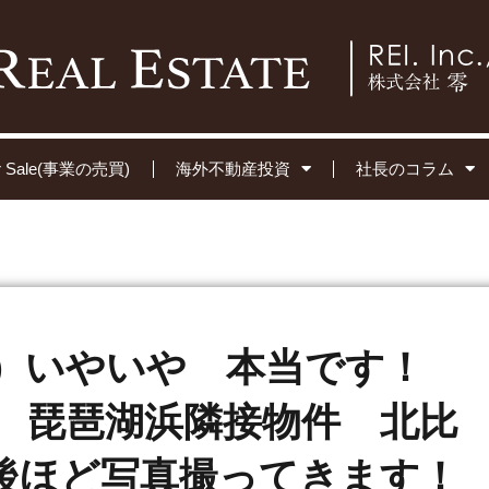
for Sale(事業の売買)
海外不動産投資
社長のコラム
）いやいや 本当です！
 琵琶湖浜隣接物件 北比
！後ほど写真撮ってきます！