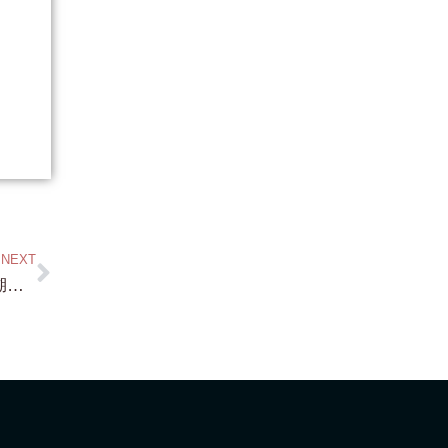
NEXT
おはようございます！・・さて 毎日 琵琶湖桟橋付き・琵琶湖浜付き・物件問い合わせありがとうございます！ でも 今日は 祇園新橋で（笑）