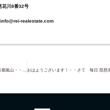
市尾花川8番32号
info@rei-realestate.com
またまた・・レア物入庫です。 京都嵐山・・詳細は書けない（笑）歴史的にも価値ありの 邸宅です。ここに邸宅を所有できる ステータスは半端ない・・