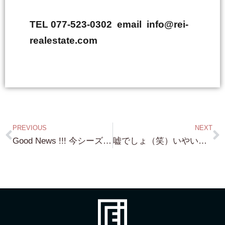
TEL 077-523-0302 email info@rei-
realestate.com
PREVIOUS
NEXT
Good News !!! 今シーズン売り切り企画（笑）北比良 琵琶湖浜付き物件 自宅の裏から 琵琶湖飛び込めます（笑）案件 3000万円で売り切ります！
嘘でしょ（笑）いやいや 本当です！ またまた入庫 琵琶湖浜隣接物件 北比良 800坪超！後ほど写真撮ってきます！