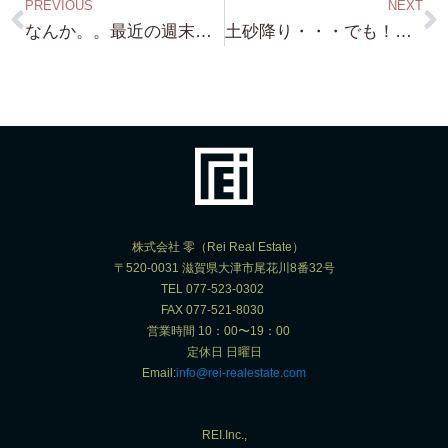
PREVIOUS
NEXT
なんか。。最近の週末の恒例行事に（笑）なってきた 琵琶湖岸探索（笑）といっても遊びじゃないですよ！（笑）めちゃくちゃ暑いです！今日
土砂降り・・・でも！ある意味 これも 我が社の 季節の風物詩（笑）琵琶湖浜付き物件 はるばる東京から！ご来店ありがとうございます！
株式会社 零（Rei Real Estate）
〒520-0031 滋賀県大津市尾花川8番32号
TEL 077-523-0302
FAX 077-521-8030
営業時間 10：00〜19：00
定休日 日曜日
Email:
info@rei-realestate.com
REI.Inc.,