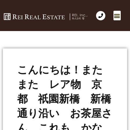
会社概要
不動産売買
Business for Sale(事業の売買)
海外不動産投資
社長のコラム
お問い合わせ
こんにちは！また
また レア物 京
都 祇園新橋 新橋
通り沿い お茶屋さ
ん これも かな