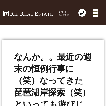
会社概要
不動産売買
Business for Sale(事業の売買)
海外不動産投資
社長のコラム
お問い合わせ
なんか。。最近の週
末の恒例行事に
（笑）なってきた
琵琶湖岸探索（笑）
といっても遊びじ