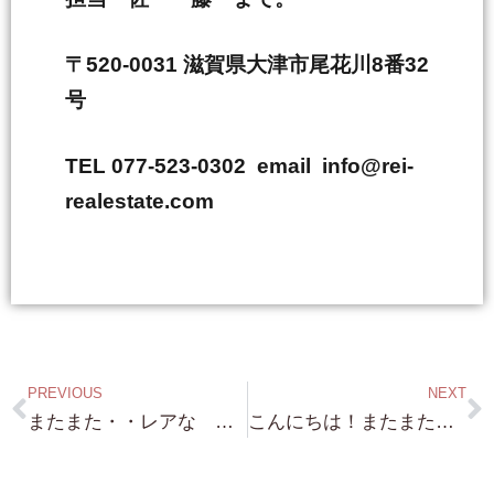
〒520-0031 滋賀県大津市尾花川8番32
号
TEL 077-523-0302 email info@rei-
realestate.com
PREVIOUS
NEXT
またまた・・レアな 琵琶湖浜付き 保養所 来週火曜日 情報頂きます！ありがとうございます！
こんにちは！またまた レア物 京都 祇園新橋 新橋通り沿い お茶屋さん これも かなりレアですよ〜〜！