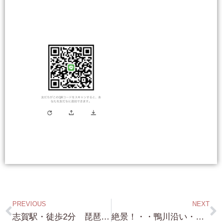
PREVIOUS
NEXT
志賀駅・徒歩2分 琵琶湖まで徒歩5分 環境抜群 小ぶり（笑）整地済み 約54坪・890万円！・整地済み 約54坪 眺望あり角地 1,090万円！
絶景！・・鴨川沿い・古民家・京町屋小ぶりの物件です！・・目の前が 鴨川で しかも公園もあります・お探しの方には またとないチャンス！