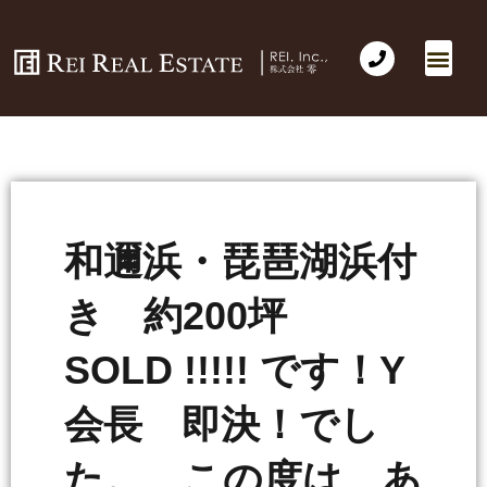
和邇浜・琵琶湖浜付
き 約200坪
SOLD !!!!! です！Y
会長 即決！でし
た。 この度は、あ