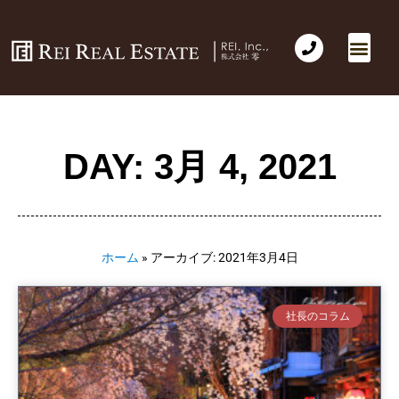
会社概要
不動産売買
Business for Sale(事業の売買)
海外不動産投資
社長のコラム
お問い合わせ
DAY: 3月 4, 2021
ホーム
»
アーカイブ: 2021年3月4日
社長のコラム