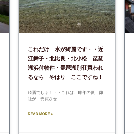
これだけ 水が綺麗です・・近
出
江舞子・北比良・北小松 琵琶
湖浜付物件・琵琶湖別荘買われ
るなら やはり ここですね！
綺麗でしょ！・・これは、昨年の夏 弊
社が 売買させ
READ MORE »