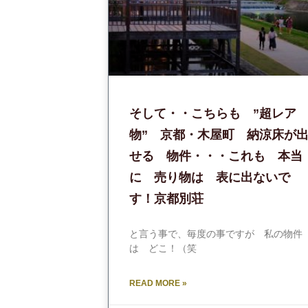
そして・・こちらも ”超レア
物” 京都・木屋町 納涼床が
せる 物件・・・これも 本当
に 売り物は 表に出ないで
す！京都別荘
と言う事で、毎度の事ですが 私の物件
は どこ！（笑
READ MORE »