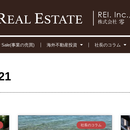
for Sale(事業の売買)
海外不動産投資
社長のコラム
21
社長のコラム