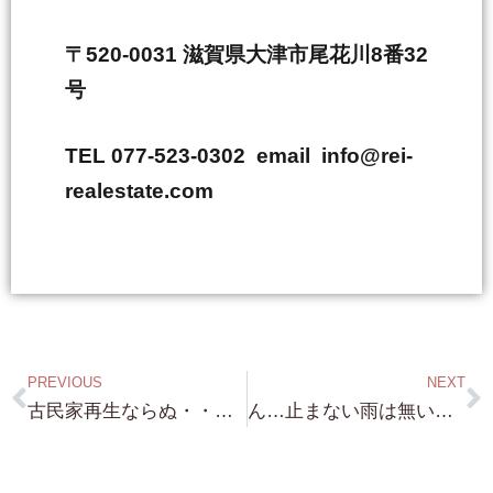
〒520-0031 滋賀県大津市尾花川8番32
号
TEL 077-523-0302 email info@rei-
realestate.com
PREVIOUS
NEXT
古民家再生ならぬ・・民泊再生 みなさん色々なアイデアで 民泊物件を 再生検討されてますね 時代はテレワークなので。
ん…止まない雨は無いけれど…コロナで打撃を受けている そこにこの洪水は 本当に News 見てても切なくなりますね….早く 止んでくれ～～と 願います。