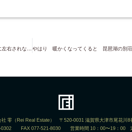
いつの時代でも・・世の中の景気に左右されない ある意味 ”ブレない” 商品 それが 京都のレア物不動産 祇園新橋
社 零（Rei Real Estate） 〒520-0031 滋賀県大津市尾花川8
523-0302 FAX 077-521-8030 営業時間 10：00〜19：0