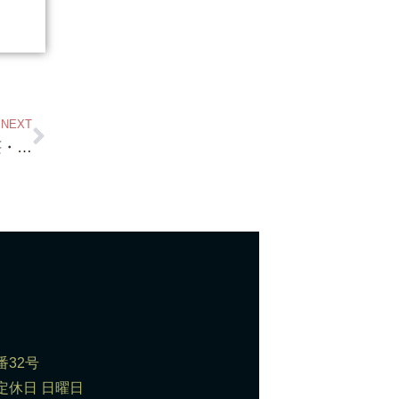
NEXT
やはり 暖かくなってくると 琵琶湖の別荘・琵琶湖岸別荘用地・保養所・桟橋付き物件 動きますね～お客様も
番32号
0 定休日 日曜日