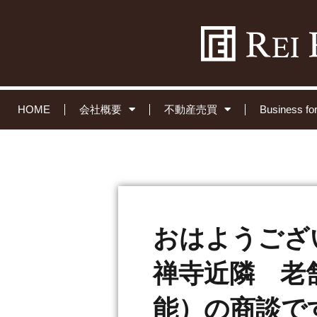
HOME
会社概要
不動産売買
Business 
おはようござ
禅寺近隣 老
能）の商談で