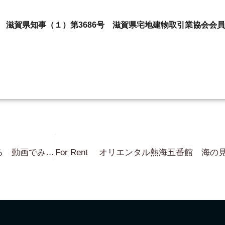
state.com 滋賀県知事（１）第3686号 滋賀県宅地建物取引業協会会員
Stay Home Week だからこそ出来る 動画でみれる弊社のレア物！ お問い合わせありがとうございます。 世界遺産 下鴨神社隣接 邸宅用地約90坪 14,300万円 京都市左京区