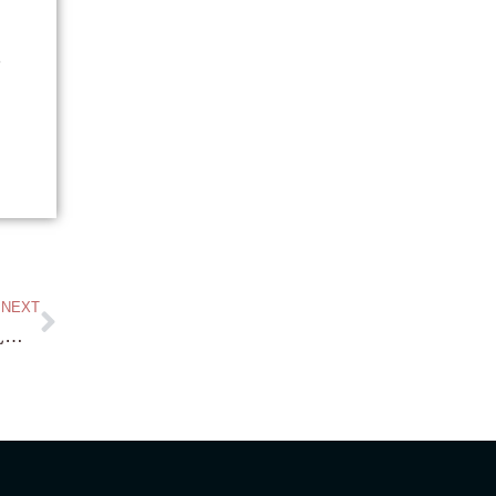
NEXT
For Rent オリエンタル熱海五番館 海の見える5LDK （二階部分あり）桃山小学校・熱海中学校隣接