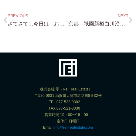
PREVIOUS
NEXT
さてさて…今日は お客様より 大阪市の中心部 福島駅徒歩圏内の マンション売却依頼 頂きました！
京都 祇園新橋白川沿いの レアな不動産 売り物 ３件有り！…これも なかなか 入手困難ですよ～～～
株式会社 零（Rei Real Estate）
〒520-0031 滋賀県大津市尾花川8番32号
TEL 077-523-0302
FAX 077-521-8030
営業時間 10：00〜19：00
定休日 日曜日
Email:
info@rei-realestate.com