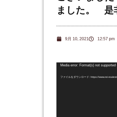
ました。 是
9月 10, 2021
12:57 pm
Media error: Format(s) not supported 
動
画
ファイルをダウンロード: https://www.rei-realestat
プ
レ
ー
ヤ
ー