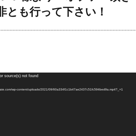
非とも行って下さい！
or source(s) not found
e.com/wp-content/uploads/2021/09/60a334f1c1b47ae2437c51fc594bed9a.mp4?_=1