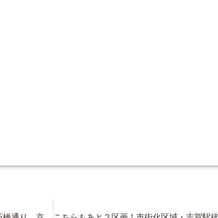
祇園新橋・白川沿い・祇園新橋・新橋通り 京町屋・歴史あるお茶屋さん ご検討頂きありがとうございます！