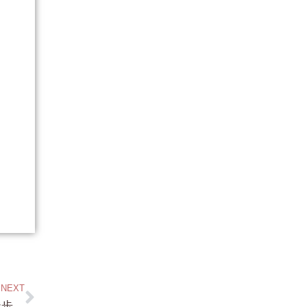
NEXT
こちらもあと２区画！市街化区域・志賀駅徒歩4分・琵琶湖まで徒歩5分・湖西道路よりアクセスよし！ 約100坪 1,300万円