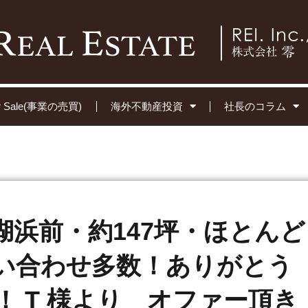
for Sale(事業の売買)
海外不動産投資
社長のコラム
湖浜前・約147坪・ほとんど
い合わせ多数！ありがとう
！ T 様より オファー頂き