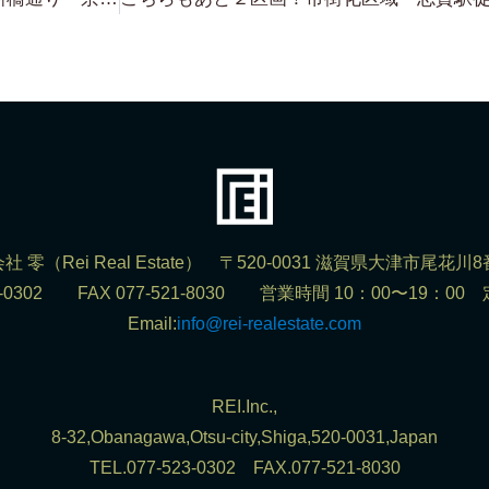
社 零（Rei Real Estate） 〒520-0031 滋賀県大津市尾花川8
523-0302 FAX 077-521-8030 営業時間 10：00〜19：0
Email:
info@rei-realestate.com
REI.Inc.,
8-32,Obanagawa,Otsu-city,Shiga,520-0031,Japan
TEL.077-523-0302 FAX.077-521-8030