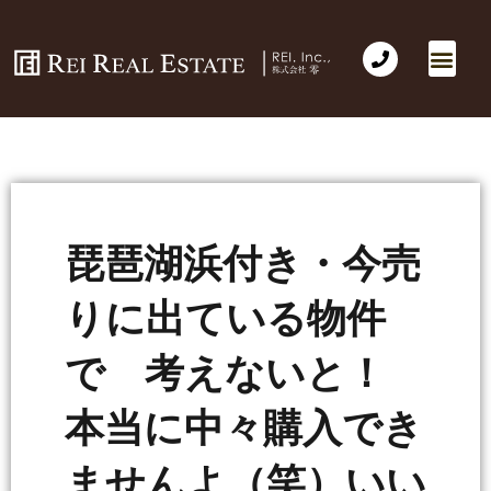
会社概要
不動産売買
Business for Sale(事業の売買)
海外不動産投資
社長のコラム
お問い合わせ
琵琶湖浜付き・今売
りに出ている物件
で 考えないと！
本当に中々購入でき
ませんよ（笑）いい