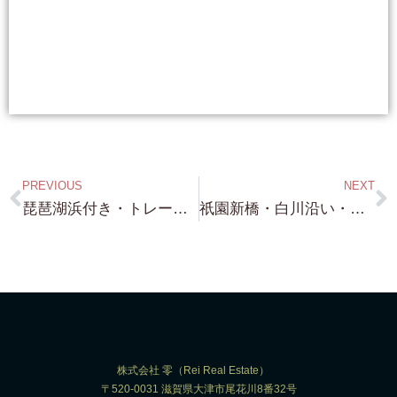
PREVIOUS
NEXT
琵琶湖浜付き・トレーラーハウス専用基地・コンテナハウス専用基地・バッチリの琵琶湖浜付き・需要多いですね！・・全然 このスタイルで OKと思います！むしろ この方がお洒落です！
祇園新橋・白川沿い・祇園新橋・新橋通り 京町屋・歴史あるお茶屋さん ご検討頂きありがとうございます！
株式会社 零（Rei Real Estate）
〒520-0031 滋賀県大津市尾花川8番32号