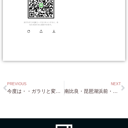
PREVIOUS
NEXT
今度は・・ガラリと変わって・世界遺産・下鴨神社側邸宅・人気の出町柳駅・下鴨宮川町・32,500万円 ここも中々売り物が出ないエリアです！
南比良・琵琶湖浜前・約150坪・言わずと知れた ”絶景スポット” 別荘には最適な 土地です！