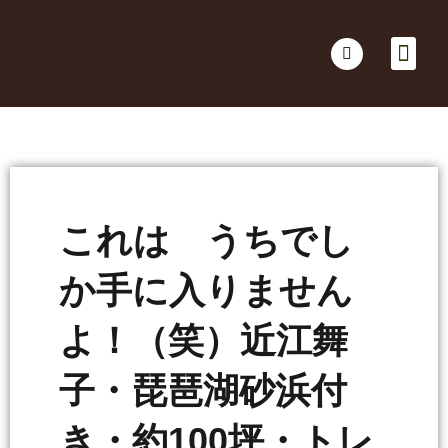
会社概要
不動産売買
Business for Sale(事業の売買)
海外不動産投資
社長のコラム
お問い合わせ
これは うちでし
か手に入りません
よ！（笑）近江舞
子・琵琶湖砂浜付
き・約100坪・トレ