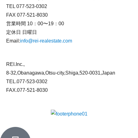
TEL 077-523-0302
FAX 077-521-8030
営業時間 10：00〜19：00
定休日 日曜日
Email:
info@rei-realestate.com
REI.Inc.,
8-32,Obanagawa,Otsu-city,Shiga,520-0031,Japan
TEL.077-523-0302
FAX.077-521-8030