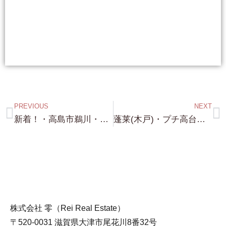
PREVIOUS
NEXT
新着！・高島市鵜川・琵琶湖浜前！約300坪・2,180万円 旅館・貸コテージ・ペンション用地！バッチリの 浜前 琵琶湖一望！・宅地で建物普通に建ちます！店舗も可能！
蓬莱(木戸)・プチ高台・琵琶湖まで約80m・琵琶湖一望！約126坪・500万円 勿論 建物建設可能(自己住居のみ 住民票移す必要あり) これも 中々いいですよ！
株式会社 零（Rei Real Estate）
〒520-0031 滋賀県大津市尾花川8番32号