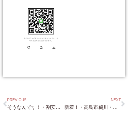
PREVIOUS
NEXT
そうなんです！・割安です（笑）琵琶湖浜付き物件をお探しの方 今季最後のチャンスかもしれませんよ（笑）・約500坪（間口広い）・6,800万円〜琵琶湖浜付き 保養所建設可能！！！水のめちゃくちゃ綺麗な場所です。
新着！・高島市鵜川・琵琶湖浜前！約300坪・2,180万円 旅館・貸コテージ・ペンション用地！バッチリの 浜前 琵琶湖一望！・宅地で建物普通に建ちます！店舗も可能！