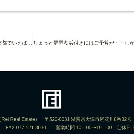
近江舞子の琵琶湖浜付き物件は 京都でいえば 祇園新橋の白川沿いみたいなもんで 物件数限られてますよ！ 出てきた時に 買うしかないんです！（笑）
ei Real Estate） 〒520-0031 滋賀県大津市尾花川8番32号
302 FAX 077-521-8030 営業時間 10：00〜19：00 定休日