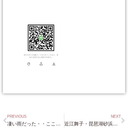
PREVIOUS
NEXT
凄い雨だった・・ここ大津・・ここ最近毎年こんな感じですが 流石 琵琶湖！これだけの 水が出ても 溢れる事なく・・引き続き注意は必要ですが。
近江舞子・琵琶湖砂浜付き・約100坪・北小松・琵琶湖砂浜付き・約60坪・際川・琵琶湖砂浜付き・約126坪・南比良・琵琶湖浜前（絶景！） どれも 買いです！（笑）迷わずに！チャンスです！