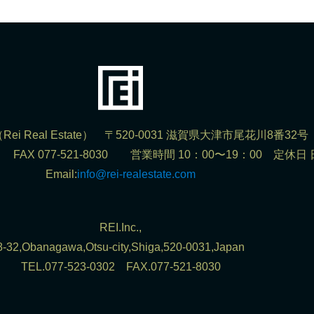
ei Real Estate） 〒520-0031 滋賀県大津市尾花川8番32号
302 FAX 077-521-8030 営業時間 10：00〜19：00 定休日
Email:
info@rei-realestate.com
REI.Inc.,
8-32,Obanagawa,Otsu-city,Shiga,520-0031,Japan
TEL.077-523-0302 FAX.077-521-8030