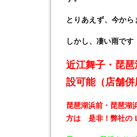
とりあえず、今からま
しかし、凄い雨です
近江舞子・琵琶
設可能（店舗併
琵琶湖浜前・琵琶湖
方は 是非！弊社の 