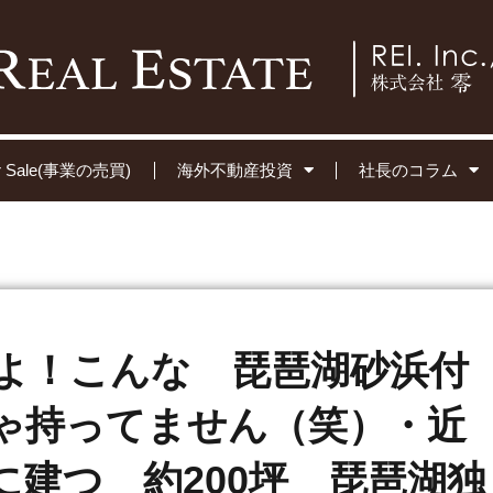
for Sale(事業の売買)
海外不動産投資
社長のコラム
よ！こんな 琵琶湖砂浜付
ゃ持ってません（笑）・近
に建つ 約200坪 琵琶湖独