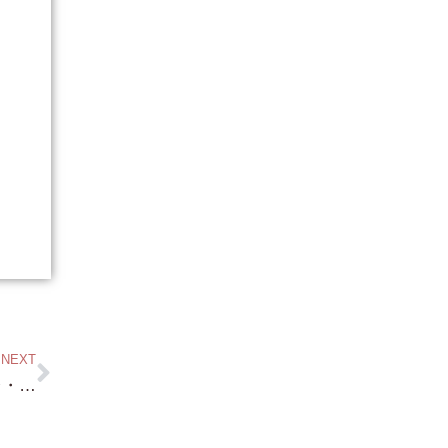
NEXT
絶景！・和邇北浜・住吉台・住吉神社・高台・琵琶湖一望約90坪・1,800万円（地籍が変わって安くなりました！）眺めがめちゃくちゃいい物件です！