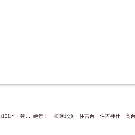
木戸・琵琶湖一望・市街化区域・約101坪・建物付き・1,580万円・蓬莱・琵琶湖一望・約126坪・認定団地内更地・琵琶湖まで約80m・500万円！