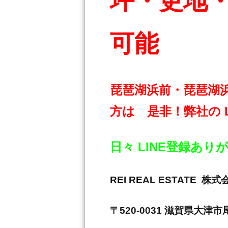
坪・更地
可能
琵琶湖浜前・琵琶湖
方は 是非！弊社の 
日々 LINE登録あ
REI REAL ESTAT
〒520-0031 滋賀県大津