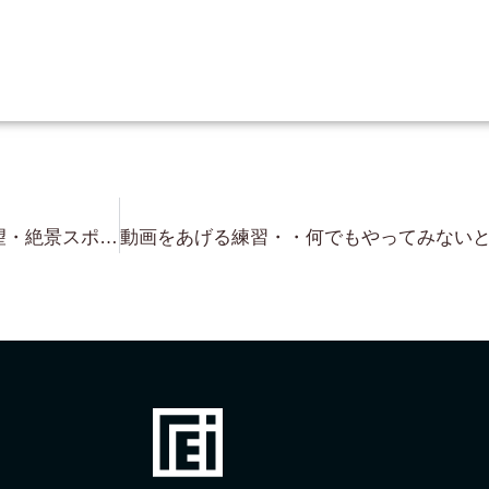
和邇北浜・住吉台高台・琵琶湖一望・絶景スポット・約100坪 1,980万円 ２区画 高台の頂上付近です！ 眺め最高の土地です！