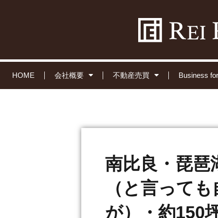
HOME
会社概要
不動産売買
Business 
南比良・琵琶
（と言っても
が）・約15