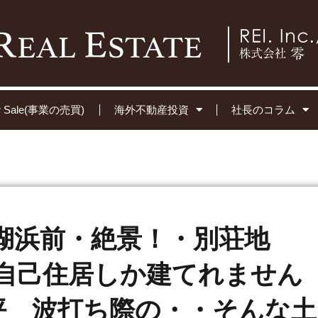
for Sale(事業の売買)
海外不動産投資
社長のコラム
湖浜前・絶景！・別荘地
自己住居しか建てれません
0坪 波打ち際の・・そんな土