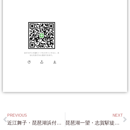
PREVIOUS
NEXT
近江舞子・琵琶湖浜付き・約100坪・トレーラーハウス専用基地・奈良県 T 社長・大阪市 H社長・兵庫県 T社長 ありがとうございます！
琵琶湖一望・志賀駅徒歩4分・琵琶湖徒歩5分・市街化区域・約200坪・高台・アクセスよし・3,000万円 角地です！大津市木戸