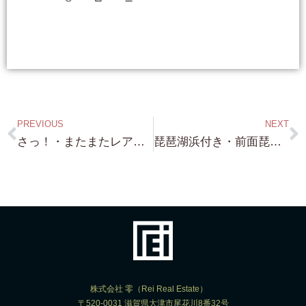
PREVIOUS
NEXT
さっ！・またまたレア物・祇園新橋・新橋通り・由緒あるお茶屋さん・45,000万円・さらに！・祇園町南側・老舗旅館・20億円 普通では 買いたくても買えない・・そんな物件です。
琵琶湖浜付き・前面琵琶湖・コンクリートスロープ付き・約145坪・大津市某所・市街化区域・建物建設可能！ボート降ろせます！
株式会社 零（Rei Real Estate）
〒520-0031 滋賀県大津市尾花川8番32号