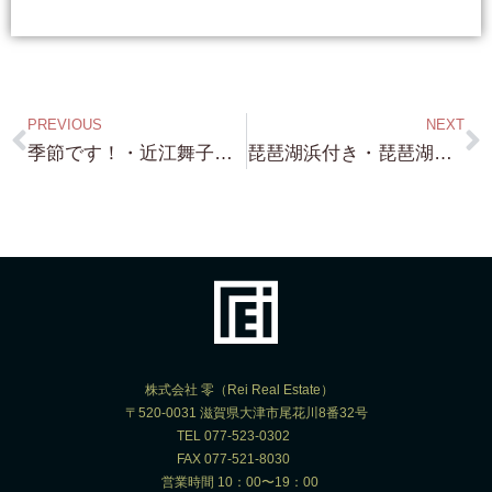
PREVIOUS
NEXT
季節です！・近江舞子・琵琶湖浜付き・約100坪・前面砂浜！・荒川・琵琶湖浜付き・約350坪など 沢山在庫あり（笑）
琵琶湖浜付き・琵琶湖浜前・琵琶湖一望物件・日々 お問い合わせ 案内予約 ありがとうございます！ 琵琶湖に別荘をお探しの方も是非とも！
株式会社 零（Rei Real Estate）
〒520-0031 滋賀県大津市尾花川8番32号
TEL 077-523-0302
FAX 077-521-8030
営業時間 10：00〜19：00