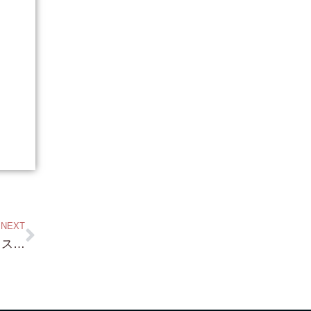
NEXT
蓬莱！蓬莱！・琵琶湖浜前・ボート下ろせるスロープ付き！・約400坪・大阪市 I 様 より 案内予約頂きました！早速 明日（笑）