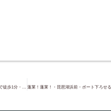
SOLD !!!!!!!!!!!!!! 南比良・琵琶湖まで徒歩1分・琵琶湖見えてる・約240坪・H 様 本日はありがとうございました！ 瞬殺でしたね！