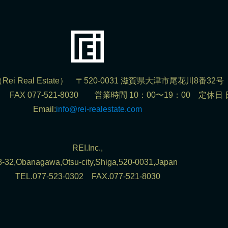
ei Real Estate） 〒520-0031 滋賀県大津市尾花川8番32号
302 FAX 077-521-8030 営業時間 10：00〜19：00 定休日
Email:
info@rei-realestate.com
REI.Inc.,
8-32,Obanagawa,Otsu-city,Shiga,520-0031,Japan
TEL.077-523-0302 FAX.077-521-8030