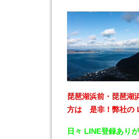
琵琶湖浜前・琵琶湖
方は 是非！弊社の 
日々 LINE登録あ