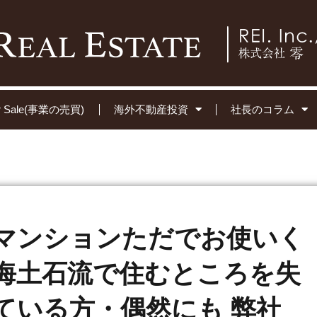
for Sale(事業の売買)
海外不動産投資
社長のコラム
マンションただでお使いく
海土石流で住むところを失
ている方・偶然にも 弊社