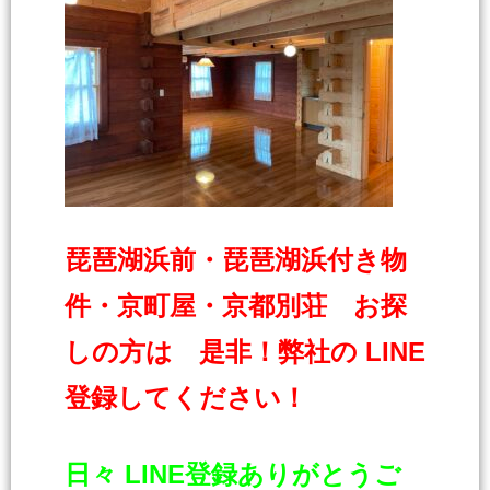
琵琶湖浜前・琵琶湖浜付き物
件・京町屋・京都別荘 お探
しの方は 是非！弊社の LINE
登録してください！
日々 LINE登録ありがとうご