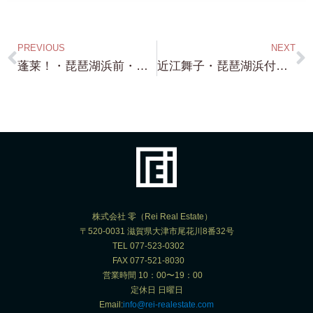
PREVIOUS
NEXT
蓬莱！・琵琶湖浜前・約735坪・前面の琵琶湖の浜使えます！・広いが故に お値段割安（笑）勿論 建物建設可能！
近江舞子・琵琶湖浜付き・ボートドック付き・自宅からボートが出せる・約719坪・近江舞子の一等地です！
株式会社 零（Rei Real Estate）
〒520-0031 滋賀県大津市尾花川8番32号
TEL 077-523-0302
FAX 077-521-8030
営業時間 10：00〜19：00
定休日 日曜日
Email:
info@rei-realestate.com