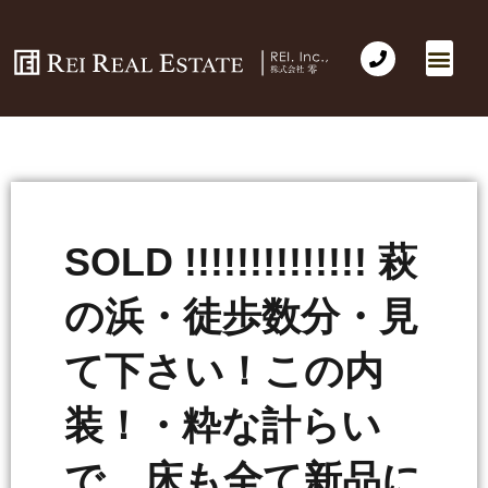
会社概要
不動産売買
Business for Sale(事業の売買)
海外不動産投資
社長のコラム
お問い合わせ
SOLD !!!!!!!!!!!!!! 萩
の浜・徒歩数分・見
て下さい！この内
装！・粋な計らい
で 床も全て新品に