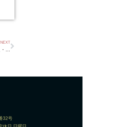
NEXT
新着！・これは基地にバッチリだ！・北比良・琵琶湖まで数分・更地・トレーラーハウス基地・約395.67坪 2,800万円!!!!!!!!!
番32号
0 定休日 日曜日