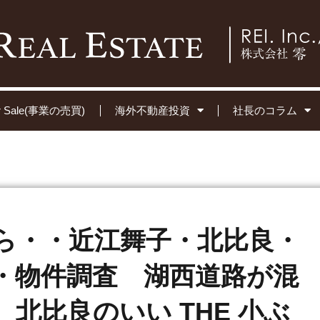
for Sale(事業の売買)
海外不動産投資
社長のコラム
ら・・近江舞子・北比良・
・物件調査 湖西道路が混
北比良のいい THE 小ぶ