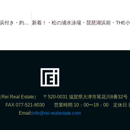
朝の7時から（笑）・雄琴・琵琶湖浜付き・約155坪・S 様・物件紹介ありがとうございました！・これも バッチリの浜付きでした！・・お値段も それなりいいですが（笑）
ei Real Estate） 〒520-0031 滋賀県大津市尾花川8番32号
302 FAX 077-521-8030 営業時間 10：00〜19：00 定休日
Email:
info@rei-realestate.com