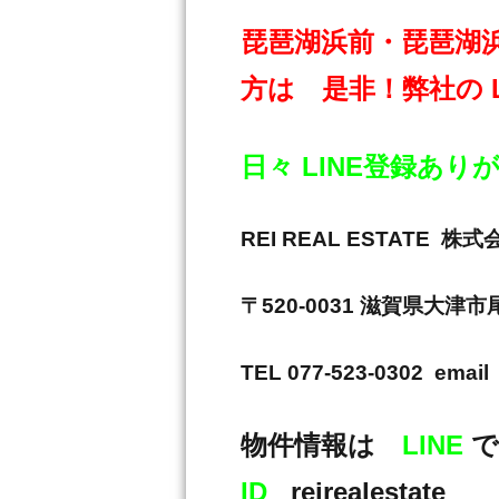
琵琶湖浜前・琵琶湖
方は 是非！弊社の 
日々 LINE登録あ
REI REAL ESTAT
〒520-0031 滋賀県大津
TEL 077-523-0302 email 
物件情報は
LINE
で
ID
reirealestate