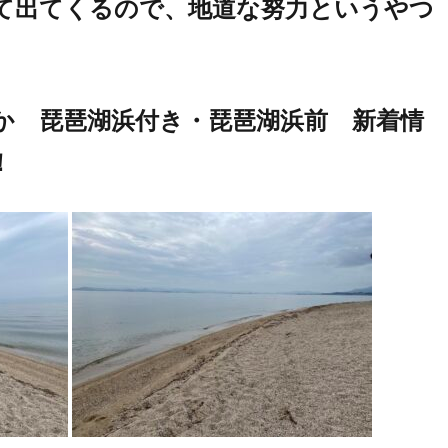
て出てくるので、地道な努力というやつ
か 琵琶湖浜付き・琵琶湖浜前 新着情
！