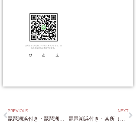
PREVIOUS
NEXT
琵琶湖浜付き・琵琶湖浜前・琵琶湖一望できる高台・買って こんな素敵な家を建てよう！・・欧風モダンログハウス！ これ いいですね！ 是非とも！やってみましょう
琵琶湖浜付き・某所（笑）・約360坪・バッチリの浜付きです！・全く表には出ていない物件です。金額は ◯◯万円！ しかも 市街化区域で国道161号線に面しています！