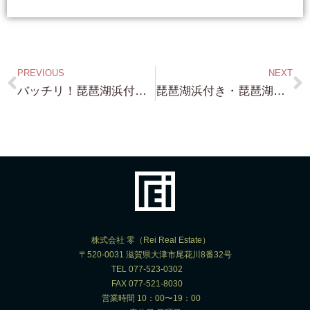
PREVIOUS
NEXT
バッチリ！琵琶湖浜付き・小野・約328坪・2,900万円・小野・これまたバッチリ琵琶湖浜付き・約70坪・1,500万円 多数お問い合わせありがとうございます！
琵琶湖浜付き・琵琶湖浜前・琵琶湖一望できる高台・買って こんな素敵な家を建てよう！・・欧風モダンログハウス！ これ いいですね！ 是非とも！やってみましょう
株式会社 零（Rei Real Estate）
〒520-0031 滋賀県大津市尾花川8番32号
TEL 077-523-0302
FAX 077-521-8030
営業時間 10：00〜19：00