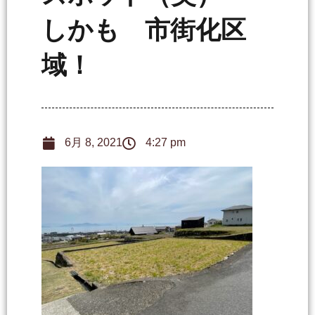
しかも 市街化区
域！
6月 8, 2021
4:27 pm