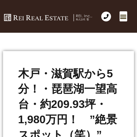
会社概要
不動産売買
Business for Sale(事業の売買)
海外不動産投資
社長のコラム
お問い合わせ
木戸・滋賀駅から5
分！・琵琶湖一望高
台・約209.93坪・
1,980万円！ ”絶景
スポット（笑）”