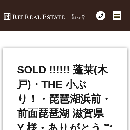
SOLD !!!!!! 蓬莱(木
戸)・THE 小ぶ
り！・琵琶湖浜前・
前面琵琶湖 滋賀県
Y 様・ありがとうご