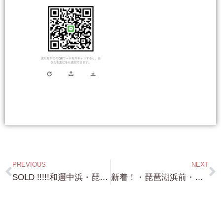
PREVIOUS
NEXT
SOLD !!!!!和邇中浜・琵琶湖まで100m・滋賀県 M 様 本日は ありがとうございました！・・これは 環境も立地も 物件の綺麗さも バッチリの物件でした！
新着！・琵琶湖浜前・約570坪・Jet や Bass Boat 格納庫・駐艇場・にバッチリ！間口約40m 奥行き約45m!!! 仲間と共同購入もありでしょ！これは