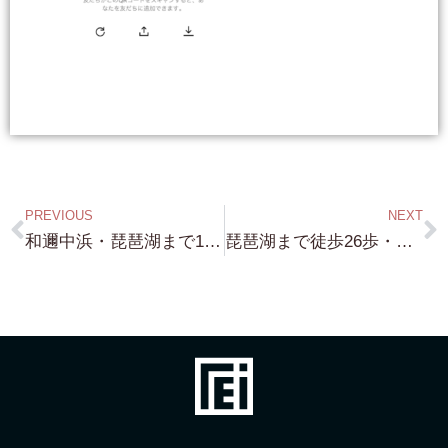
PREVIOUS
NEXT
和邇中浜・琵琶湖まで100m・築浅・琵琶湖までめちゃくちゃ近い・環境抜群・大津市 M 様 良かったですね！ これめちゃくちゃいい物件ですよ！
琵琶湖まで徒歩26歩・浮御堂隣接・本堅田・約38坪・980万円更地・THE 小ぶり！ 多数お問い合わせありがとうございます！