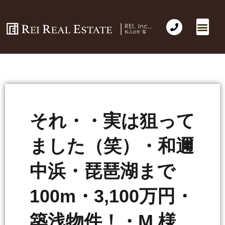
会社概要
不動産売買
Business for Sale(事業の売買)
海外不動産投資
社長のコラム
お問い合わせ
それ・・実は狙って
ました（笑）・和邇
中浜・琵琶湖まで
100m・3,100万円・
築浅物件！・M 様