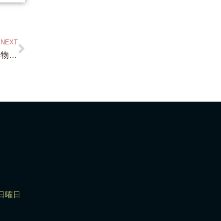
NEXT
新着！・蓬莱・琵琶湖浜前・約199.89坪・建物付き・目の前は 写真のような 琵琶湖が前面に広がっている 琵琶湖浜前物件です！
 日曜日