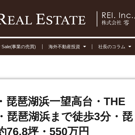
for Sale(事業の売買)
海外不動産投資
社長のコラム
・琵琶湖浜一望高台・THE
・琵琶湖浜まで徒歩3分・琵
76.8坪・550万円