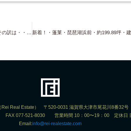
早く・・月曜日になれ（笑）・・その訳は・・琵琶湖浜前！約250坪 目の前が前面琵琶湖！・・が！ これは ボート置き場とかに最適です！（建物建設無理！笑）
ei Real Estate） 〒520-0031 滋賀県大津市尾花川8番32号
302 FAX 077-521-8030 営業時間 10：00〜19：00 定休日
Email:
info@rei-realestate.com