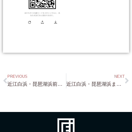
PREVIOUS
NEXT
近江白浜・琵琶湖浜前・約192坪 2,300万円！ 別荘用地・目の前が 琵琶湖 めちゃくちゃ 環境のいい場所です！
近江白浜・琵琶湖浜まで徒歩100歩（笑）・小ぶり！約65.03坪 琵琶湖浜近くの ログハウス！1,480万円！・・・めちゃくちゃ環境いい場所です！