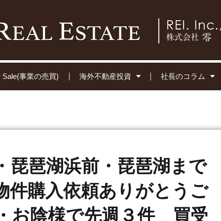
for Sale(事業の売買)
海外不動産投資
社長のコラム
・琵琶湖浜前・琵琶湖まで
物件購入依頼ありがとうご
・お陰様で先週３件 買受