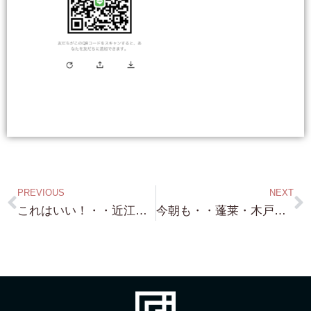
PREVIOUS
NEXT
これはいい！・・近江白浜水泳場・歩いてすぐ（笑）約145.80坪 別荘用地！・・環境 抜群の立地です！
今朝も・・蓬莱・木戸・和邇北浜・・・早朝から 駆け巡ってます（笑）琵琶湖浜付き・琵琶湖浜前 物件 購入依頼 ありがとうございます！