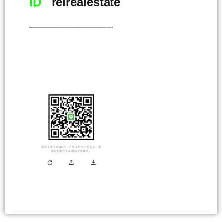
ID
reirealestate