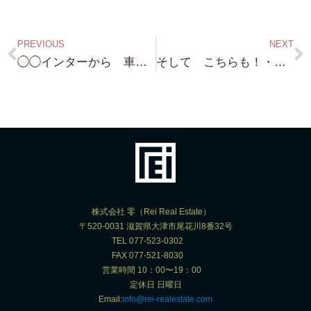
PREVIOUS
NEXT
◯◯インターから 車で5分の すごく素敵な 森林・・本日は 本当に ありがとうございました！ 気に入って頂き何よりです！ 契約日もご指定頂き 嬉しいです！
そして こちらも！・・蓬莱・琵琶湖一望できる 小ぶり物件 SOLD !!! です M 社長 今回は ありがとうございました！ 早速 軽トラ（笑）まで 手配・・これからも、よろしくお願いいたします！
株式会社 零（Rei Real Estate）
〒520-0031 滋賀県大津市尾花川8番32号
TEL 077-523-0302
FAX 077-521-8030
営業時間 10：00〜19：00
定休日 日曜日
Email:
info@rei-realestate.com