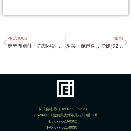
PREVIOUS
NEXT
琵琶湖別荘・売却検討中の方・琵琶湖別荘・長年利用されていない方・是非とも！ お譲りください！・・・兎に角 琵琶湖に面している土地が欲しい（笑）
蓬莱・琵琶湖まで徒歩2分・琵琶湖一望できる物件・ ご検討頂きありがとうございます！ 確かに 買受申込書 頂きました！
株式会社 零（Rei Real Estate）
〒520-0031 滋賀県大津市尾花川8番32号
TEL 077-523-0302
FAX 077-521-8030