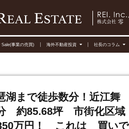
for Sale(事業の売買)
海外不動産投資
社長のコラム
琶湖まで徒歩数分！近江舞
 約85.68坪 市街化区域
850万円！ これは 買いで