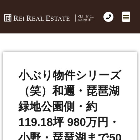
会社概要
不動産売買
Business for Sale(事業の売買)
海外不動産投資
社長のコラム
お問い合わせ
小ぶり物件シリーズ
（笑）和邇・琵琶湖
緑地公園側・約
119.18坪 980万円・
小野・琵琶湖まで50