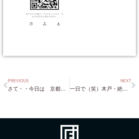
PREVIOUS
NEXT
さて・・今日は 京都・嵐山の日本家屋 物件案内です！・・晴れて良かった・・超レア物なので 是非！購入検討よろしくお願いします！
一日で（笑）木戸・絶景！琵琶湖一望できる丘の上土地 約209.93坪 1,980万円 多数問い合わせありがとうございます！