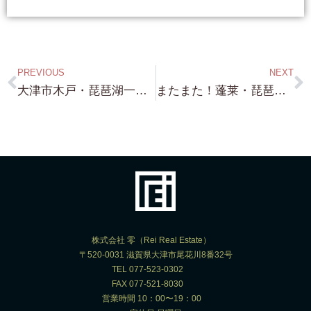
PREVIOUS
NEXT
大津市木戸・琵琶湖一望 約400坪 市街化区域！国道沿い 東南角地 志賀駅徒歩４分 5,200万円！
またまた！蓬莱・琵琶湖一望できる高台！約200坪 しかも 市街化区域！ 建物勿論 建設可能！気になるお値段は・・・
株式会社 零（Rei Real Estate）
〒520-0031 滋賀県大津市尾花川8番32号
TEL 077-523-0302
FAX 077-521-8030
営業時間 10：00〜19：00