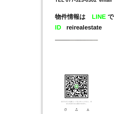
TEL 077-523-0302 email 
物件情報は
LINE
で
ID
reirealestate