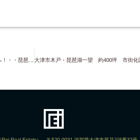
さてさて・・今日は 今から蓬莱へ！・・琵琶湖浜前物件 調査です（笑）これも 琵琶湖が一望できる プチ高台（笑）行ってきます！
ei Real Estate） 〒520-0031 滋賀県大津市尾花川8番32号