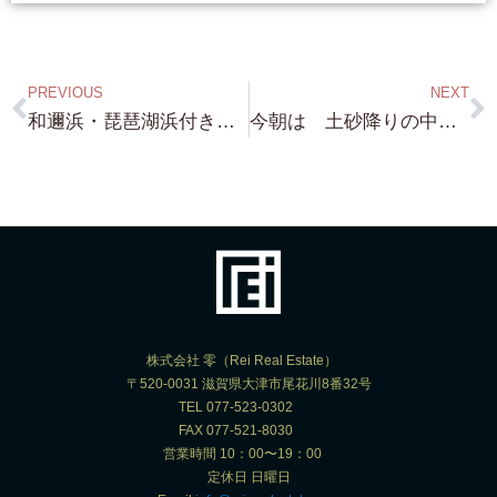
PREVIOUS
NEXT
和邇浜・琵琶湖浜付き・北比良・琵琶湖浜前 嬉しいお返事ありがとうございます！・・是非とも よろしくお願いいたします。 今、役所で色々調査中です！ 後程 LINEします！
今朝は 土砂降りの中 蓬莱へ！・・またまた 琵琶湖浜まで100歩（笑）物件ご紹介頂きました！・・琵琶湖浜前・琵琶湖浜に近い 絶好の場所です！
株式会社 零（Rei Real Estate）
〒520-0031 滋賀県大津市尾花川8番32号
TEL 077-523-0302
FAX 077-521-8030
営業時間 10：00〜19：00
定休日 日曜日