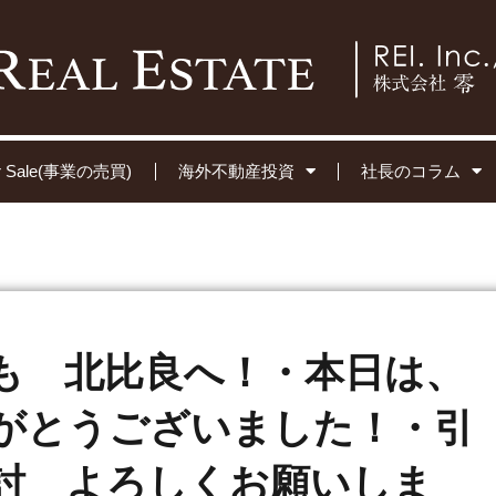
for Sale(事業の売買)
海外不動産投資
社長のコラム
も 北比良へ！・本日は、
がとうございました！・引
討 よろしくお願いしま