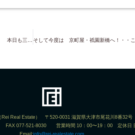
北比良・琵琶湖浜前 小ぶり物件！ 本日も三件 案内予約頂いております！・・あいにくの雨ですが よろしくお願いします！
ei Real Estate） 〒520-0031 滋賀県大津市尾花川8番32号
302 FAX 077-521-8030 営業時間 10：00〜19：00 定休日
Email:
info@rei-realestate.com