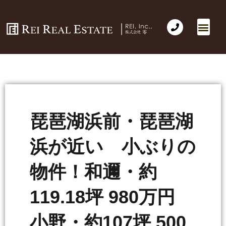
琵琶湖浜前・琵琶湖
浜が近い 小ぶりの
物件！和邇・約
119.18坪 980万円
小野・約107坪 500