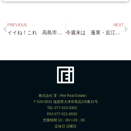
PREVIOUS
NEXT
イイね！これ 高島市・琵琶湖浜付き（厳密にいうと 浜前 笑）物件 約700坪 こりゃ いい眺めだし 琵琶湖独り占めって感じの立地です！
今週末は 蓬莱・近江舞子・琵琶湖浜付き物件 案内予約 頂いております！・・暖かくなってきて 皆さん ”活発”になってきましたね！
株式会社 零（Rei Real Estate）
〒520-0031 滋賀県大津市尾花川8番32号
TEL 077-523-0302
FAX 077-521-8030
営業時間 10：00〜19：00
定休日 日曜日