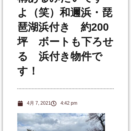
よ（笑）和邇浜・琵
琶湖浜付き 約200
坪 ボートも下ろせ
る 浜付き物件で
す！
4月 7, 2021
4:42 pm