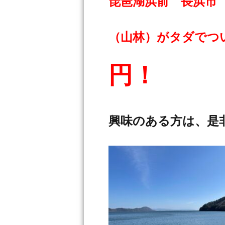
琵琶湖浜前 長浜市 約
（山林）がタダでつ
円！
興味のある方は、是