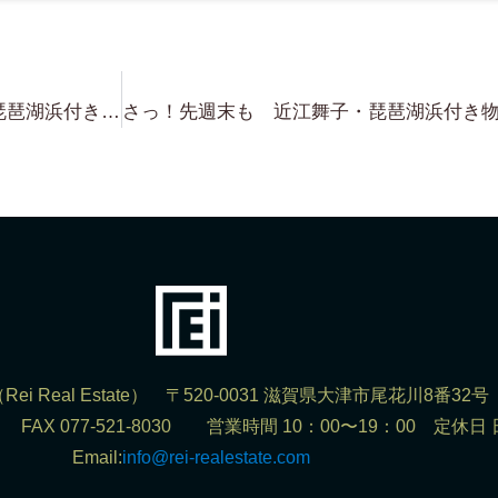
近江舞子・北比良・比良・蓬莱・琵琶湖浜付き物件 売り物件！募集中！（笑）とりあえず 眠っている琵琶湖浜付き物件 売りますので 連絡ください！
ei Real Estate） 〒520-0031 滋賀県大津市尾花川8番32号
302 FAX 077-521-8030 営業時間 10：00〜19：00 定休日
Email:
info@rei-realestate.com