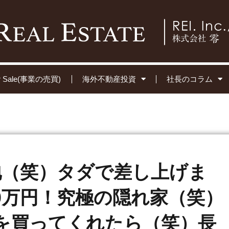
for Sale(事業の売買)
海外不動産投資
社長のコラム
土地（笑）タダで差し上げま
80万円！究極の隠れ家（笑）
を買ってくれたら（笑）長